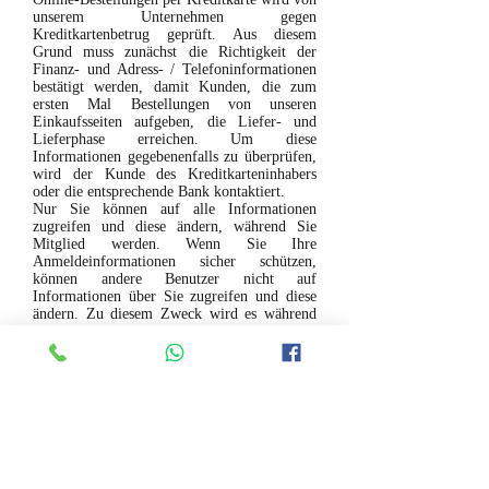
unserem Unternehmen gegen
Kreditkartenbetrug geprüft. Aus diesem
Grund muss zunächst die Richtigkeit der
Finanz- und Adress- / Telefoninformationen
bestätigt werden, damit Kunden, die zum
ersten Mal Bestellungen von unseren
Einkaufsseiten aufgeben, die Liefer- und
Lieferphase erreichen. Um diese
Informationen gegebenenfalls zu überprüfen,
wird der Kunde des Kreditkarteninhabers
oder die entsprechende Bank kontaktiert.
Nur Sie können auf alle Informationen
zugreifen und diese ändern, während Sie
Mitglied werden. Wenn Sie Ihre
Anmeldeinformationen sicher schützen,
können andere Benutzer nicht auf
Informationen über Sie zugreifen und diese
ändern. Zu diesem Zweck wird es während
der Mitgliedschaftstransaktionen innerhalb
des SSL-Sicherheitsbereichs ausgeführt.
Dieses System ist ein internationaler
Verschlüsselungsstandard, der nicht
gebrochen werden kann.
Internet-Shopping-Sites mit einer
Informationsleitung oder einem
Kundendienst, auf denen vollständige Adress-
und Telefoninformationen angegeben sind,
werden heute stärker bevorzugt. Auf diese