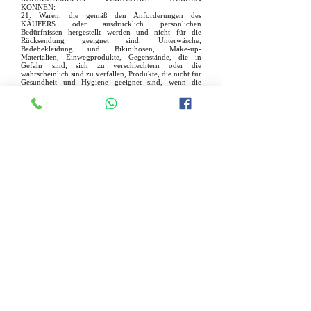
KÖNNEN:
21. Waren, die gemäß den Anforderungen des
KÄUFERS oder ausdrücklich persönlichen
Bedürfnissen hergestellt werden und nicht für die
Rücksendung geeignet sind, Unterwäsche,
Badebekleidung und Bikinihosen, Make-up-
Materialien, Einwegprodukte, Gegenstände, die in
Gefahr sind, sich zu verschlechtern oder die
wahrscheinlich sind zu verfallen, Produkte, die nicht für
Gesundheit und Hygiene geeignet sind, wenn die
Verpackung vom KÄUFER nach der Lieferung
geöffnet wird, Produkte, die nach der Lieferung mit
anderen Produkten gemischt werden und von Natur aus
nicht getrennt werden können, Waren im
Zusammenhang mit Zeitschriften wie Zeitungen und
Zeitschriften, außer diejenigen, die im Rahmen des
Abonnementvertrags bereitgestellt werden, elektronisch
Die Rückgabe der sofort erbrachten Dienstleistungen
oder der sofort an den Verbraucher gelieferten
immateriellen Waren sowie Audio- oder
Videoaufzeichnungen, Bücher, digitale Inhalte,
Softwareprogramme, Datenaufzeichnungs- und
Datenspeichergeräte, Computerverbrauchsmaterialien
Die Verpackung wurde vom KÄUFER gemäß der
Verordnung geöffnet. ir. Darüber hinaus ist es vor
Ablauf des Widerrufsrechts nicht möglich, das
Widerrufsrecht für die mit Zustimmung des
Verbrauchers gestarteten Dienstleistungen zu nutzen.
22. Kosmetik- und Körperpflegeprodukte,
Unterwäscheprodukte, Badebekleidung, Bikinis,
Bücher, reproduzierbare Software und Programme,
DVD, VCD, CD und Kassetten sowie
Verbrauchsmaterialien (Toner, Patrone, Klebeband
usw.) müssen intakt und unbenutzt sein.
STANDARD UND RECHTLICHE ERGEBNISSE
23. Der KÄUFER erklärt sich damit einverstanden,
erklärt und verpflichtet sich, dass der Karteninhaber im