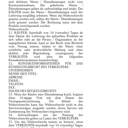
und defekten Waren / Dienstleistungen nicht vom
Kurierunternehmen. Die gelieferten Waren /
Dienstleistungen gelten als unbeschädigt und intakt. Der
KÄUFER muss die Waren / Dienstleistungen nach der
Lieferung sorgfältig schützen. Wenn das Widerrufsrecht
genutzt werden soll, sollten die Waren / Dienstleistungen
nicht genutzt werden. Die Rechnung muss mit dem
Produkt zurückgesandt werden.
Widerrufsrecht:
11. KÄUFER; Innerhalb von 14 (vierzehn) Tagen ab
dem Datum der Lieferung des gekauften Produkts an
sich selbst oder an die Person / Organisation an der
angegebenen Adresse kann er das Recht zum Rücktritt
vom Vertrag nutzen, indem er die Waren ohne
rechtliche oder strafrechtliche Haftung und ohne
ablehnt jede Begründung, vorausgesetzt, der
VERKÄUFER wird über die folgenden
Kontaktinformationen benachrichtigt.
12. KONTAKTINFORMATIONEN FÜR DAS
KÜNDIGUNGSRECHT DES VERKÄUFERS:
UNTERNEHMEN
NENNE DEN TITEL:
ADRESSE:
EMAIL:
TELEFON:
FAX:
DAUER DES RÜCKZUGSRECHTS:
13. Wenn der Käufer eine Dienstleistung kauft, beginnt
diese 14-tägige Frist mit dem Datum der
Vertragsunterzeichnung. Vor Ablauf des
Widerrufsrechts kann das Widerrufsrecht nicht in den
Serviceverträgen ausgeübt werden, deren Service mit
Zustimmung des Verbrauchers begonnen wird.
14. Aufwendungen aus der Nutzung des
Widerrufsrechts gehen zu Lasten des VERKÄUFERS.
15. Um das Widerrufsrecht nutzen zu können, muss
dem VERKÄUFER innerhalb von 14 (vierzehn) Tagen