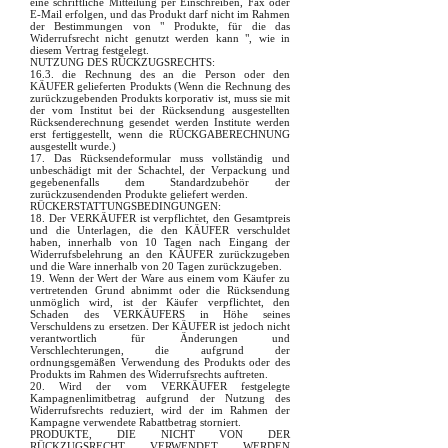
eine schriftliche Mitteilung per Einschreiben, Fax oder
E-Mail erfolgen, und das Produkt darf nicht im Rahmen
der Bestimmungen von " Produkte, für die das
Widerrufsrecht nicht genutzt werden kann ", wie in
diesem Vertrag festgelegt.
NUTZUNG DES RÜCKZUGSRECHTS:
16.3. die Rechnung des an die Person oder den
KÄUFER gelieferten Produkts (Wenn die Rechnung des
zurückzugebenden Produkts korporativ ist, muss sie mit
der vom Institut bei der Rücksendung ausgestellten
Rücksenderechnung gesendet werden Institute werden
erst fertiggestellt, wenn die RÜCKGABERECHNUNG
ausgestellt wurde.)
17. Das Rücksendeformular muss vollständig und
unbeschädigt mit der Schachtel, der Verpackung und
gegebenenfalls dem Standardzubehör der
zurückzusendenden Produkte geliefert werden.
RÜCKERSTATTUNGSBEDINGUNGEN:
18. Der VERKÄUFER ist verpflichtet, den Gesamtpreis
und die Unterlagen, die den KÄUFER verschuldet
haben, innerhalb von 10 Tagen nach Eingang der
Widerrufsbelehrung an den KÄUFER zurückzugeben
und die Ware innerhalb von 20 Tagen zurückzugeben.
19. Wenn der Wert der Ware aus einem vom Käufer zu
vertretenden Grund abnimmt oder die Rücksendung
unmöglich wird, ist der Käufer verpflichtet, den
Schaden des VERKÄUFERS in Höhe seines
Verschuldens zu ersetzen. Der KÄUFER ist jedoch nicht
verantwortlich für Änderungen und
Verschlechterungen, die aufgrund der
ordnungsgemäßen Verwendung des Produkts oder des
Produkts im Rahmen des Widerrufsrechts auftreten.
20. Wird der vom VERKÄUFER festgelegte
Kampagnenlimitbetrag aufgrund der Nutzung des
Widerrufsrechts reduziert, wird der im Rahmen der
Kampagne verwendete Rabattbetrag storniert.
PRODUKTE, DIE NICHT VON DER
RÜCKZUGSRECHT VERWENDET WERDEN