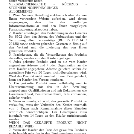
Seiten vorbereitet haben.
VERBRAUCHERRECHTE - RÜCKZUG -
STORNIERUNGSBEDINGUNGEN
ALLGEMEINES:
1. Wenn Sie eine Bestellung elektronisch über die von
Ihnen verwendete Website aufgeben, wird davon
ausgegangen, dass Sie das vorläufige
Informationsformular und den Ihnen vorgelegten
Fernabsatzvertrag akzeptiert haben.
2. Käufer unterliegen den Bestimmungen des Gesetzes
Nr. 6502 über den Schutz des Verbrauchers und der
Verordnung über Fernverträge (RG:
27.11.2014
/
29188) sowie anderen geltenden Gesetzen in Bezug auf
den Verkauf und die Lieferung des von ihnen
gekauften Produkts.
3. Frachtkosten, die die Versandkosten des Produkts
darstellen, werden von den Käufern getragen.
4. Jedes gekaufte Produkt wird an die vom Käufer
angegebene Adresse und / oder Organisation an die
vom Käufer angegebene Adresse geliefert, sofern die
gesetzliche Frist von 30 Tagen nicht überschritten wird.
Wird das Produkt nicht innerhalb dieser Frist geliefert,
kann der Käufer den Vertrag kündigen.
5. Das gekaufte Produkt muss vollständig und in
Übereinstimmung mit den in der Bestellung
angegebenen Qualifikationen und mit Dokumenten wie
Garantiezertifikat, Benutzerhandbuch, falls vorhanden,
geliefert werden.
6. Wenn es unmöglich wird, das gekaufte Produkt zu
verkaufen, muss der Verkäufer den Käufer innerhalb
von 3 Tagen nach Kenntnisnahme dieser Situation
schriftlich benachrichtigen. Der Gesamtpreis muss
innerhalb von 14 Tagen an den Käufer zurückgesandt
werden.
WENN DAS GEKAUFTE PRODUKT NICHT
BEZAHLT WIRD:
7. Wenn der Käufer den Preis des gekauften Produkts
nicht bezahlt oder ihn in den Bankunterlagen storniert,