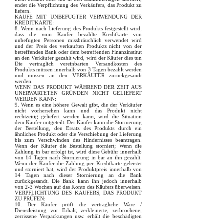
endet die Verpflichtung des Verkäufers, das Produkt zu
liefern.
KÄUFE MIT UNBEFUGTER VERWENDUNG DER
KREDITKARTE:
8. Wenn nach Lieferung des Produkts festgestellt wird,
dass die vom Käufer bezahlte Kreditkarte von
unbefugten Personen missbräuchlich verwendet wird
und der Preis des verkauften Produkts nicht von der
betreffenden Bank oder dem betreffenden Finanzinstitut
an den Verkäufer gezahlt wird, wird der Käufer dies tun
Die vertraglich vereinbarten Versandkosten des
Produkts müssen innerhalb von 3 Tagen bezahlt werden
und müssen an den VERKÄUFER zurückgesandt
werden.
WENN DAS PRODUKT WÄHREND DER ZEIT AUS
UNERWARTETEN GRÜNDEN NICHT GELIEFERT
WERDEN KANN:
9. Wenn es eine höhere Gewalt gibt, die der Verkäufer
nicht vorhersehen kann und das Produkt nicht
rechtzeitig geliefert werden kann, wird die Situation
dem Käufer mitgeteilt. Der Käufer kann die Stornierung
der Bestellung, den Ersatz des Produkts durch ein
ähnliches Produkt oder die Verschiebung der Lieferung
bis zum Verschwinden des Hindernisses beantragen.
Wenn der Käufer die Bestellung storniert; Wenn die
Zahlung in bar erfolgt ist, wird diese Gebühr innerhalb
von 14 Tagen nach Stornierung in bar an ihn gezahlt.
Wenn der Käufer die Zahlung per Kreditkarte geleistet
und storniert hat, wird der Produktpreis innerhalb von
14 Tagen nach dieser Stornierung an die Bank
zurückgesandt. Die Bank kann ihn jedoch innerhalb
von 2-3 Wochen auf das Konto des Käufers überweisen.
VERPFLICHTUNG DES KÄUFERS, DAS PRODUKT
ZU PRÜFEN:
10. Der Käufer prüft die vertragliche Ware /
Dienstleistung vor Erhalt; zerkleinerte, zerbrochene,
zerrissene Verpackungen usw. erhält die beschädigten