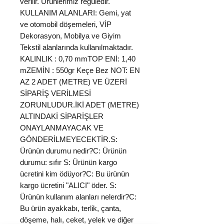
verilir. Ürünlerimiz regüledir.
KULLANIM ALANLARI: Gemi, yat
ve otomobil döşemeleri, VİP
Dekorasyon, Mobilya ve Giyim
Tekstil alanlarında kullanılmaktadır.
KALINLIK : 0,70 mmTOP ENİ: 1,40
mZEMİN : 550gr Keçe Bez NOT: EN
AZ 2 ADET (METRE) VE ÜZERİ
SİPARİŞ VERİLMESİ
ZORUNLUDUR.İKİ ADET (METRE)
ALTINDAKİ SİPARİŞLER
ONAYLANMAYACAK VE
GÖNDERİLMEYECEKTİR.S:
Ürünün durumu nedir?C: Ürünün
durumu: sıfır S: Ürünün kargo
ücretini kim ödüyor?C: Bu ürünün
kargo ücretini "ALICI" öder. S:
Ürünün kullanım alanları nelerdir?C:
Bu ürün ayakkabı, terlik, çanta,
döşeme, halı, ceket, yelek ve diğer