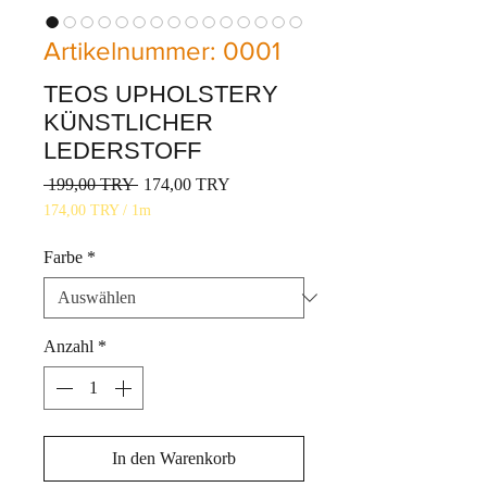
Artikelnummer: 0001
TEOS UPHOLSTERY
KÜNSTLICHER
LEDERSTOFF
Standardpreis
Sale-
 199,00 TRY 
174,00 TRY
Preis
174,00 TRY
/
1m
174,00 TRY
pro
Farbe
*
1
Meter
Anzahl
*
In den Warenkorb