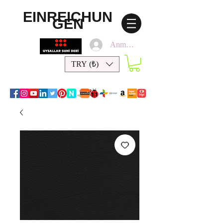
EINREICHUN
GEN
Anmelden
TRY (₺)