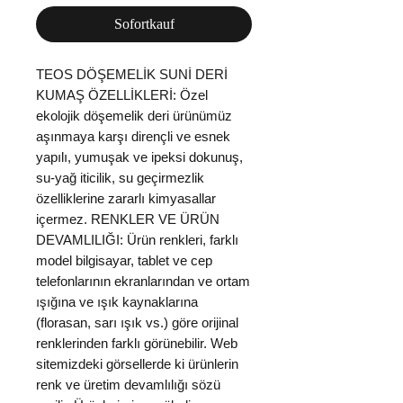
Sofortkauf
TEOS DÖŞEMELİK SUNİ DERİ
KUMAŞ ÖZELLİKLERİ: Özel
ekolojik döşemelik deri ürünümüz
aşınmaya karşı dirençli ve esnek
yapılı, yumuşak ve ipeksi dokunuş,
su-yağ iticilik, su geçirmezlik
özelliklerine zararlı kimyasallar
içermez. RENKLER VE ÜRÜN
DEVAMLILIĞI: Ürün renkleri, farklı
model bilgisayar, tablet ve cep
telefonlarının ekranlarından ve ortam
ışığına ve ışık kaynaklarına
(florasan, sarı ışık vs.) göre orijinal
renklerinden farklı görünebilir. Web
sitemizdeki görsellerde ki ürünlerin
renk ve üretim devamlılığı sözü