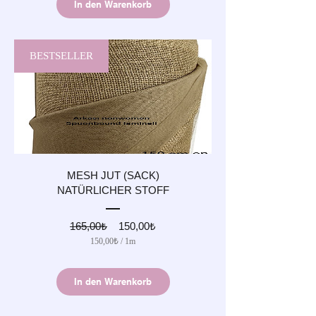
In den Warenkorb
Meter
BESTSELLER
MESH JUT (SACK)
NATÜRLICHER STOFF
Standardpreis
Sale-
165,00₺
150,00₺
Preis
150,00₺
/
1m
150,00₺
pro
1
In den Warenkorb
Meter