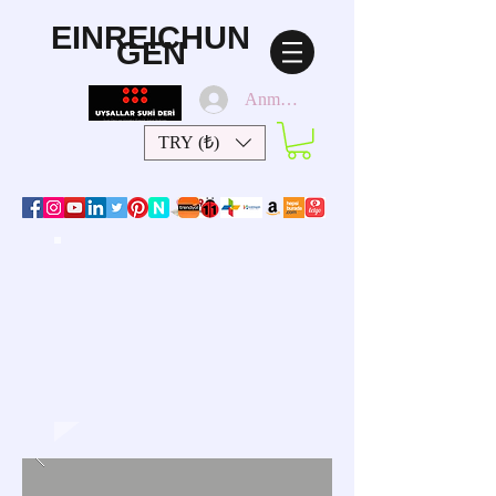
EINREICHUN
GEN
Anmelden
TRY (₺)