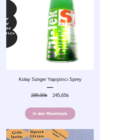
Kolay Sünger Yapıştırıcı Sprey
Standardpreis
Sale-
289,00₺
245,65₺
Preis
In den Warenkorb