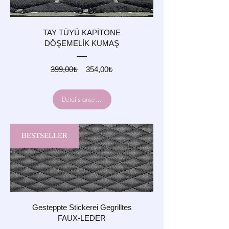
TAY TÜYÜ KAPİTONE
DÖŞEMELİK KUMAŞ
Standardpreis
Sale-
399,00₺
354,00₺
Preis
Details ansehen
BESTSELLER
Gesteppte Stickerei Gegrilltes
FAUX-LEDER