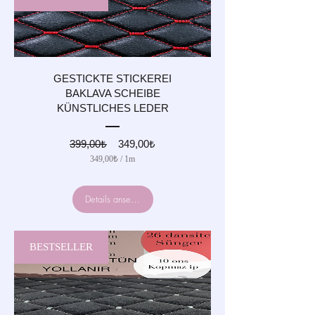
GESTICKTE STICKEREI
BAKLAVA SCHEIBE
KÜNSTLICHES LEDER
Standardpreis
Sale-
399,00₺
349,00₺
Preis
349,00₺
/
1m
349,00₺
pro
1
Details ansehen
Meter
BESTSELLER